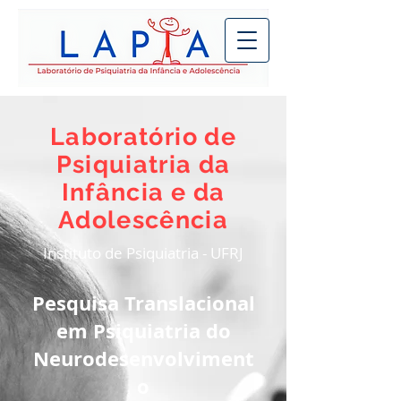
Laboratório de
Psiquiatria da
Infância e da
Adolescência
Instituto de Psiquiatria - UFRJ
Pesquisa Translacional
em
Psiquiatria do
Neurodesenvolviment
o